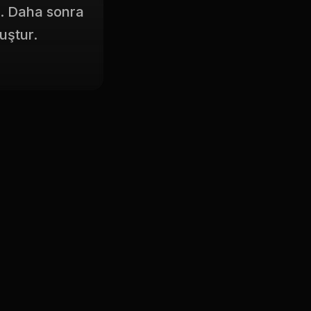
r. Daha sonra
uştur.
endi eserlerini
tli konularda
.
nin yanı sıra
lunmaktadır.
im ve çocuk
rmektedir.