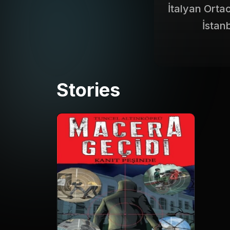
İtalyan Orta
İstan
1971 yılında A
bu yayınevi 
Stories
Tuncel Altın
çocuk eğiti
Tuncel Alt
edebiyatı