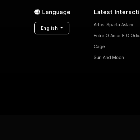
Language
Latest Interact
Artos: Sparta Aslanı
English
Entre O Amor E O Odi
Cage
Sun And Moon
Privacy Policy
Terms of Use
Contact