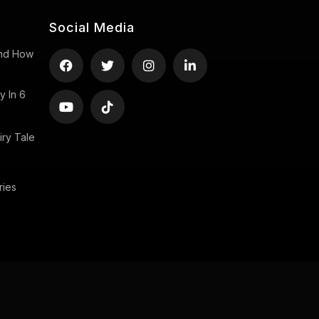
Social Media
 And How
y In 6
ry Tale
ries
Copyright ©2026 uStory, All rights reserved.