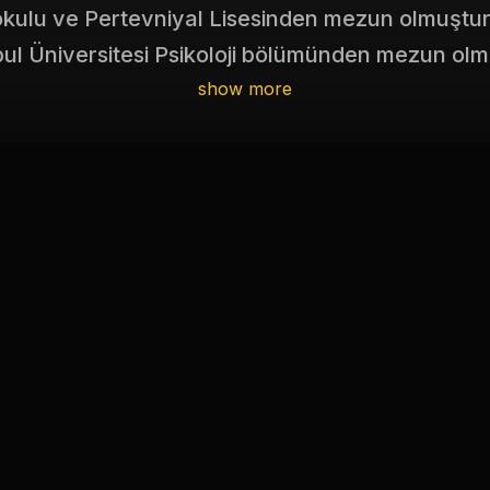
okulu ve Pertevniyal Lisesinden mezun olmuştu
bul Üniversitesi Psikoloji bölümünden mezun olm
ltınköprü Yayın evini kuran Tuncel Altınköprü, k
show more
bünyesinde yayınlamaya başlamıştır. Bugün çeşi
yayınlanan kırka yakın telif eseri bulunmaktadır
köprü'nün kimi dergilerde yayınlanan makaleleri
mi ve edebiyat alanında çok sayıda çalışması bu
ınköprü, yazarlık yaşamını halen psikoloji, eğit
 alanlarında Hayat ve Çilek yayınlarında sürdü