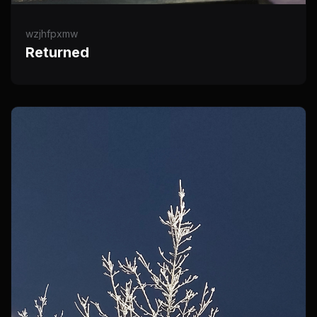
wzjhfpxmw
Returned