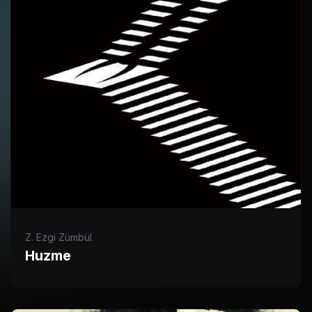
Z. Ezgi Zümbül
Huzme