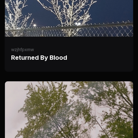
wzjhfpxmw
Returned By Blood