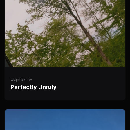
wzjhfpxmw
Perfectly Unruly