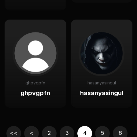
ghpvgpfn
hasanyasingul
ghpvgpfn
hasanyasingul
<<
<
2
3
4
5
6