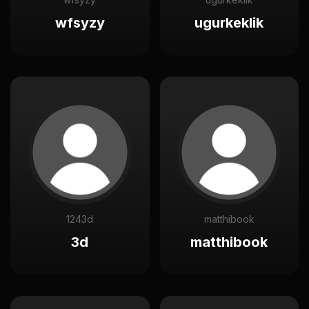
wfsyzy
ugurkeklik
1243d
matthibook
3d
matthibook