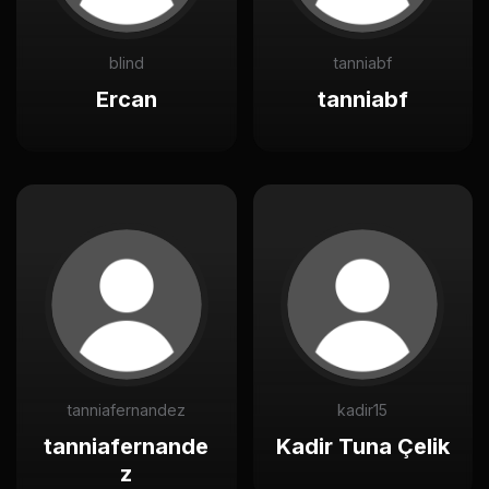
blind
tanniabf
Ercan
tanniabf
tanniafernandez
kadir15
tanniafernande
Kadir Tuna Çelik
z