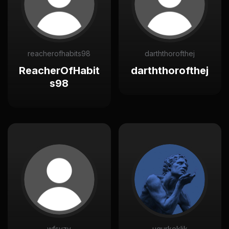
reacherofhabits98
darththorofthej
ReacherOfHabit
darththorofthej
s98
wfsyzy
ugurkeklik