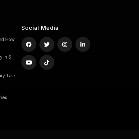
Social Media
 And How
y In 6
ry Tale
ries