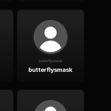
butterflysmask
butterflysmask