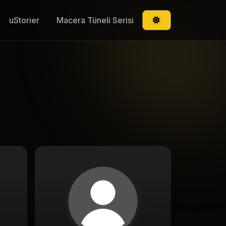
uStorier
Macera Tüneli Serisi