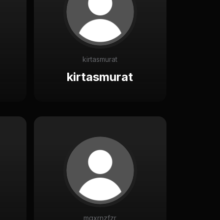
kirtasmurat
kirtasmurat
mgxrnzfzr