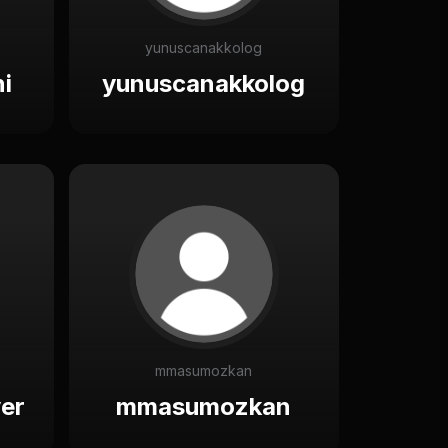
yunuscanakkolog
i
yunuscanakkolog
mmasumozkan
er
mmasumozkan