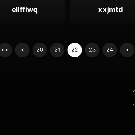
eliffiwq
xxjmtd
<<
<
20
21
22
23
24
>