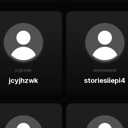
jcyjhzwk
storiesiiepi4
jcyjhzwk
storiesiiepi4