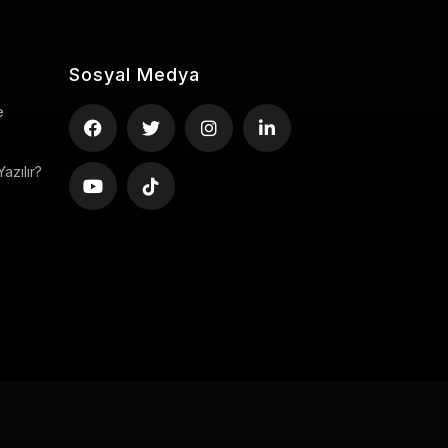
Sosyal Medya
e
azılır?
Copyright ©2026 uStory, Tüm hakları saklıdır.