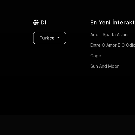
Dil
En Yeni İnterakt
Artos: Sparta Aslanı
Türkçe
Entre O Amor E O Odi
Cage
Sun And Moon
Gizlilik Politikası
Kullanım Koşulları
İletişim