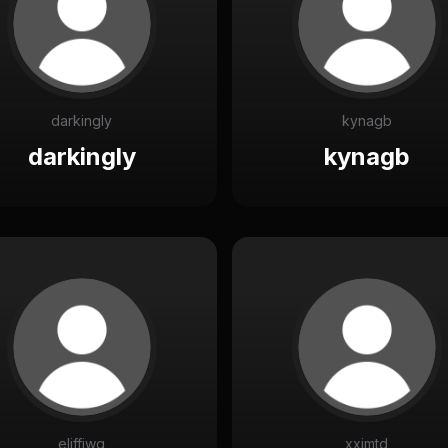
darkingly
kynagb
darkingly
kynagb
eliffiwq
xxjmtd