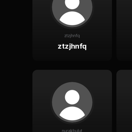
ztzjhnfq
ztzjhnfq
nurakbulut