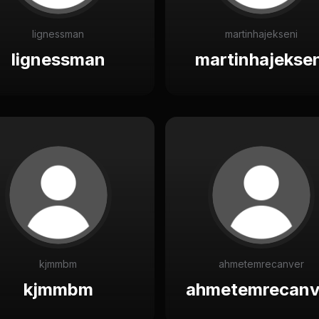
lignessman
martinhajekseni
lignessman
martinhajeksen
kjmmbm
ahmetemrecanver
kjmmbm
ahmetemrecanv