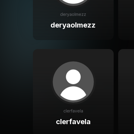
deryaolmezz
deryaolmezz
clerfavela
clerfavela