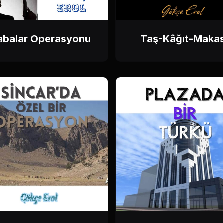
abalar Operasyonu
Taş-Kâğıt-Maka