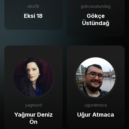
eksi18
gokceustundag
Eksi 18
Gökçe
Üstündağ
yagmurd
uguratmaca
Yağmur Deniz
Uğur Atmaca
Ön