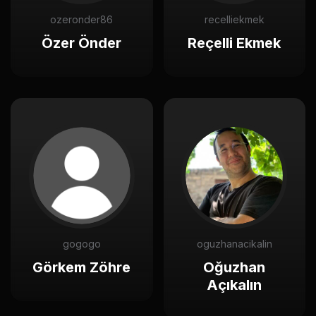
ozeronder86
recelliekmek
Özer Önder
Reçelli Ekmek
gogogo
oguzhanacikalin
Görkem Zöhre
Oğuzhan
Açıkalın