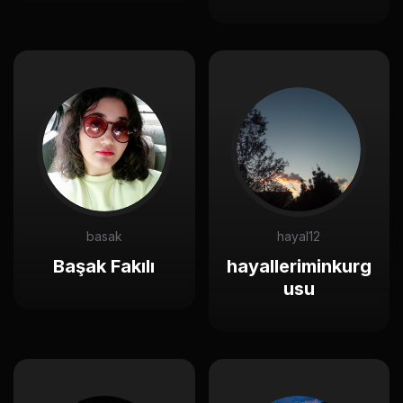
basak
hayal12
Başak Fakılı
hayalleriminkurg
usu