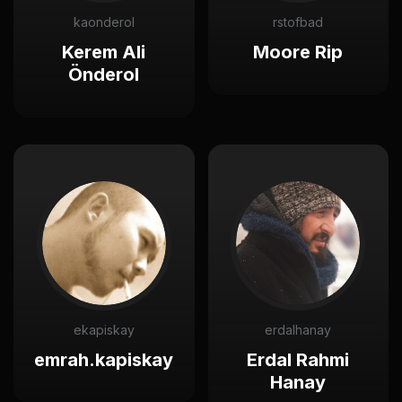
kaonderol
rstofbad
Kerem Ali
Moore Rip
Önderol
ekapiskay
erdalhanay
emrah.kapiskay
Erdal Rahmi
Hanay